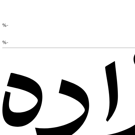
%
۰
%
۰