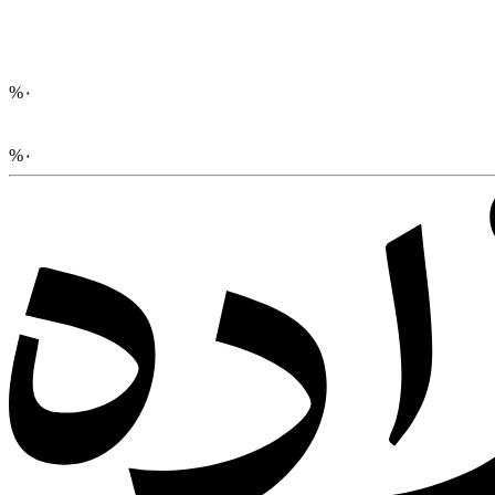
%
۰
%
۰